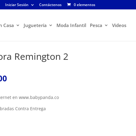
Iniciar Sesión
Contáctenos
0 elementos
n Casa
Juguetería
Moda Infantil
Pesca
Videos
dora Remington 2
El
00
precio
l
actual
es:
Internet en www.babypanda.co
00.
$165.900.
ebradas Contra Entrega