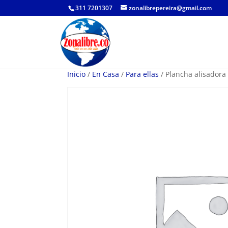
311 7201307
zonalibrepereira@gmail.com
Inicio
/
En Casa
/
Para ellas
/ Plancha alisadora