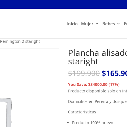
Inicio
Mujer
Bebes
E
 Remington 2 staright
Plancha alisa
staright
El
$
199.900
$
165.9
precio
origina
You Save: $34000.00 (17%)
era:
Producto disponible solo en 
$199.9
Domicilios en Pereira y dosqu
Características
Producto 100% nuevo