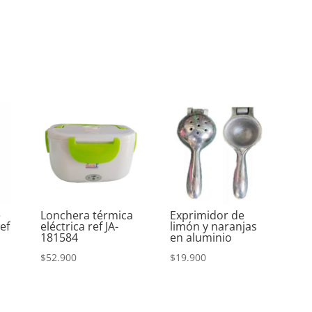
e
Lonchera térmica
Exprimidor de
ef
eléctrica ref JA-
limón y naranjas
181584
en aluminio
$
52.900
$
19.900