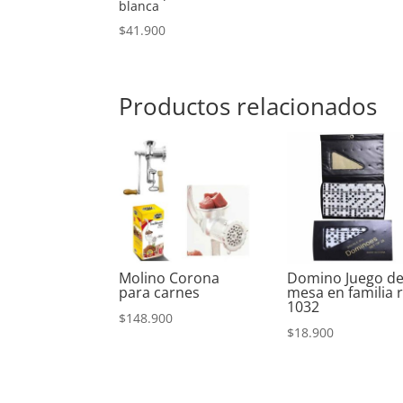
blanca
$
41.900
Productos relacionados
Molino Corona
Domino Juego d
para carnes
mesa en familia r
1032
$
148.900
$
18.900