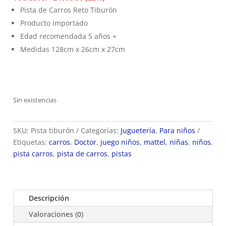
era:
es:
Pista de Carros Reto Tiburón
$108.900.
$84.900.
Producto importado
Edad recomendada 5 años +
Medidas 128cm x 26cm x 27cm
Sin existencias
SKU:
Pista tiburón
Categorías:
Juguetería
,
Para niños
Etiquetas:
carros
,
Doctor
,
juego niños
,
mattel
,
niñas
,
niños
,
pista carros
,
pista de carros
,
pistas
Descripción
Valoraciones (0)