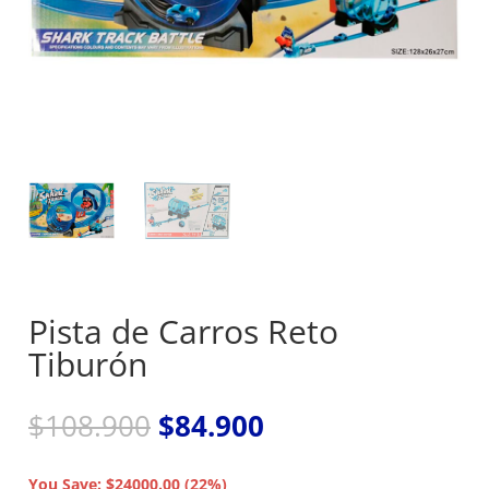
Pista de Carros Reto
Tiburón
El
El
$
108.900
$
84.900
precio
precio
original
actual
You Save: $24000.00 (22%)