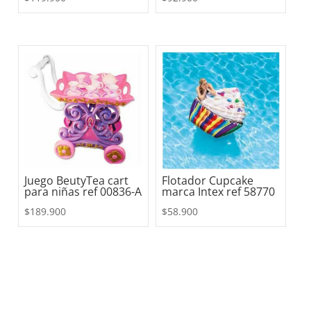
Juego BeutyTea cart
Flotador Cupcake
para niñas ref 00836-A
marca Intex ref 58770
$
189.900
$
58.900