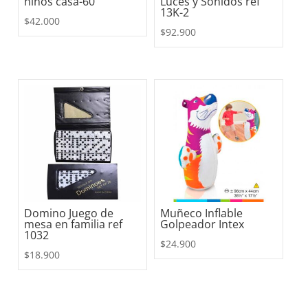
niños casa-60
Luces y Sonidos ref
13K-2
$
42.000
$
92.900
Domino Juego de
Muñeco Inflable
mesa en familia ref
Golpeador Intex
1032
$
24.900
$
18.900