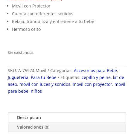
era:
es:
Movil con Protector
$139.900.
$99.900.
Cuenta con diferentes sonidos
Relaja, tranquiliza y entretiene a tu bebé
Hermoso osito
Sin existencias
SKU:
A-75974 Movil
Categorías:
Accesorios para Bebé
,
Juguetería
,
Para tu Bebe
Etiquetas:
cepillo y peine
,
kit de
aseo
,
movil con luces y sonidos
,
movil con proyector
,
movil
para bebe
,
niños
Descripción
Valoraciones (0)