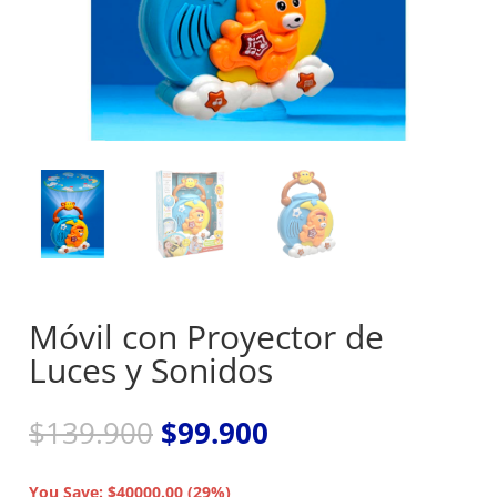
Móvil con Proyector de
Luces y Sonidos
El
El
$
139.900
$
99.900
precio
precio
original
actual
You Save: $40000.00 (29%)