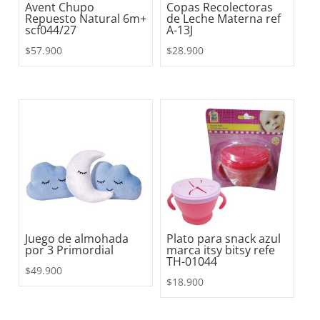
Avent Chupo
Copas Recolectoras
Repuesto Natural 6m+
de Leche Materna ref
scf044/27
A-13J
$
57.900
$
28.900
Juego de almohada
Plato para snack azul
por 3 Primordial
marca itsy bitsy refe
TH-01044
$
49.900
$
18.900