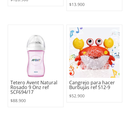
$
13.900
Tetero Avent Natural
Cangrejo para hacer
Rosado 9 Onz ref
Burbujas ref 512-9
SCF694/17
$
52.900
$
88.900