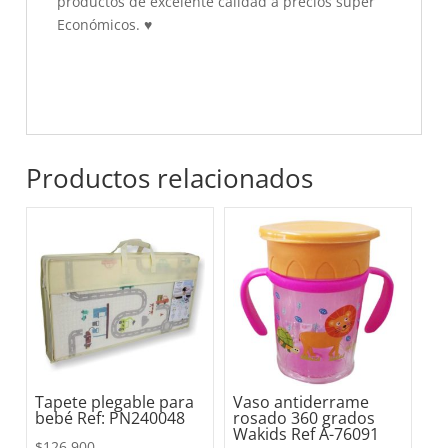
productos de excelente calidad a precios súper
Económicos.
♥
Productos relacionados
Tapete plegable para
Vaso antiderrame
bebé Ref: PN240048
rosado 360 grados
Wakids Ref A-76091
$
126.900