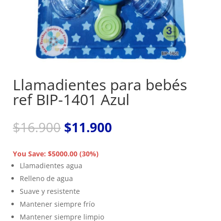
Llamadientes para bebés
ref BIP-1401 Azul
El
El
$
16.900
$
11.900
precio
precio
original
actual
You Save: $5000.00 (30%)
era:
es:
Llamadientes agua
$16.900.
$11.900.
Relleno de agua
Suave y resistente
Mantener siempre frío
Mantener siempre limpio