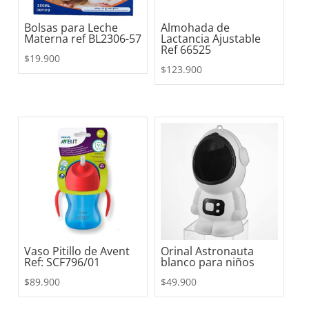
Bolsas para Leche
Almohada de
Materna ref BL2306-57
Lactancia Ajustable
Ref 66525
$
19.900
$
123.900
Vaso Pitillo de Avent
Orinal Astronauta
Ref: SCF796/01
blanco para niños
$
89.900
$
49.900