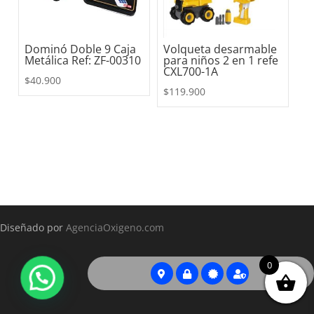
Dominó Doble 9 Caja
Volqueta desarmable
Metálica Ref: ZF-00310
para niños 2 en 1 refe
CXL700-1A
$
40.900
$
119.900
Diseñado por
AgenciaOxigeno.com
0