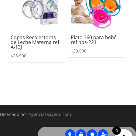
Copas Recolectoras
Plato 360 para bebé
de Leche Materna ref
ref nos-221
A-13J
$
30.900
$
28.900
Diseñado por
AgenciaOxigeno.com
0