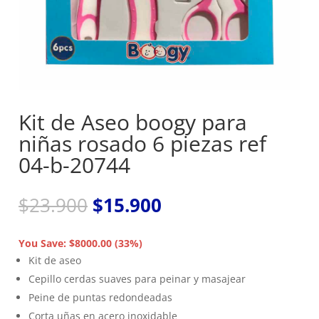
Kit de Aseo boogy para
niñas rosado 6 piezas ref
04-b-20744
El
El
$
23.900
$
15.900
precio
precio
original
actual
You Save: $8000.00 (33%)
era:
es:
Kit de aseo
$23.900.
$15.900.
Cepillo cerdas suaves para peinar y masajear
Peine de puntas redondeadas
Corta uñas en acero inoxidable