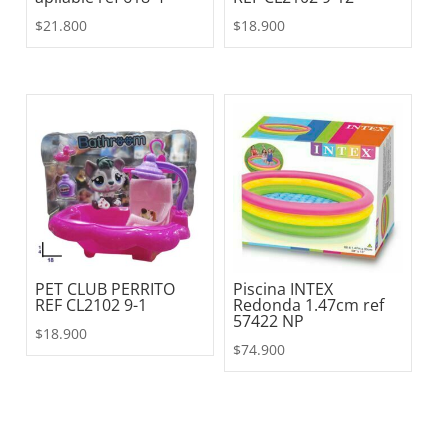
$
21.800
$
18.900
PET CLUB PERRITO
Piscina INTEX
REF CL2102 9-1
Redonda 1.47cm ref
57422 NP
$
18.900
$
74.900