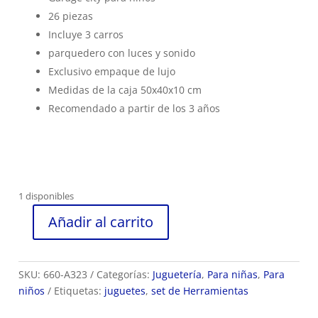
26 piezas
Incluye 3 carros
parquedero con luces y sonido
Exclusivo empaque de lujo
Medidas de la caja 50x40x10 cm
Recomendado a partir de los 3 años
1 disponibles
Añadir al carrito
Garage
city
para
SKU:
660-A323
Categorías:
Juguetería
,
Para niñas
,
Para
niños
niños
Etiquetas:
juguetes
,
set de Herramientas
26
PCS