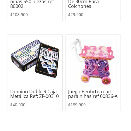
niñas 550 piezas ref
De 30cm Para
80002
Colchones
$
108.900
$
29.900
Dominó Doble 9 Caja
Juego BeutyTea cart
Metálica Ref: ZF-00310
para niñas ref 00836-A
$
40.900
$
189.900