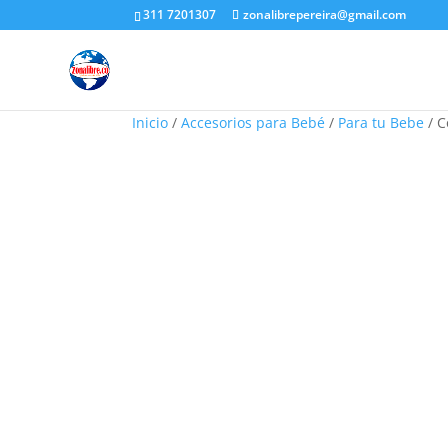
311 7201307
zonalibrepereira@gmail.com
Inicio
/
Accesorios para Bebé
/
Para tu Bebe
/ C