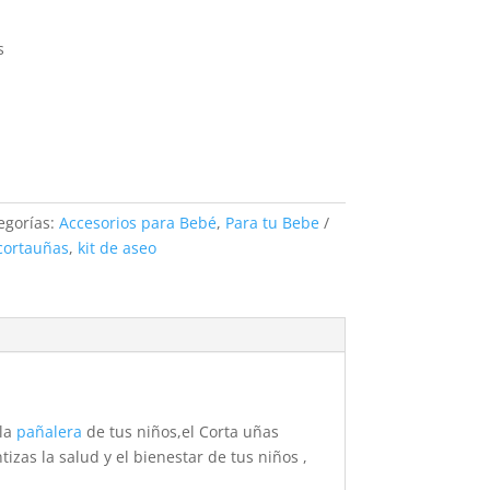
s
egorías:
Accesorios para Bebé
,
Para tu Bebe
cortauñas
,
kit de aseo
 la
pañalera
de tus niños,el Corta uñas
zas la salud y el bienestar de tus niños ,