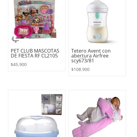
PET CLUB MASCOTAS
Tetero Avent con
DE FIESTA RF CL2105
abertura Airfree
scy673/81
$
45.900
$
108.900