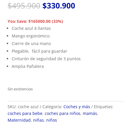
El
El
$
495.900
$
330.900
precio
precio
original
actual
You Save: $165000.00 (33%)
era:
es:
Coche azul 4 llantas
$495.900.
$330.900.
Mango ergonómico.
Cierre de una mano
Plegable, fácil para guardar
Cinturón de seguridad de 3 puntos
Amplia Pañalera
Sin existencias
SKU:
coche azul
Categoría:
Coches y más
Etiquetas:
coches para bebe
,
coches para niños
,
mamás
,
Maternidad
,
niñas
,
niños