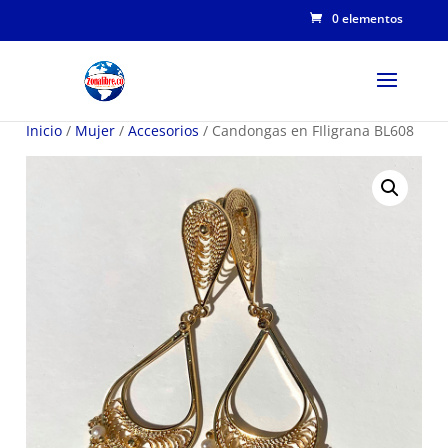
0 elementos
Inicio
/
Mujer
/
Accesorios
/ Candongas en FIligrana BL608