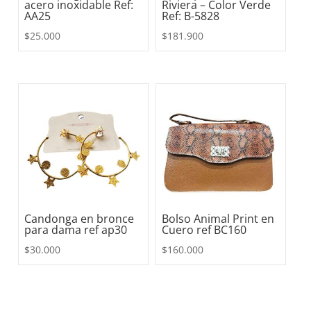
acero inoxidable Ref:
Riviera – Color Verde
AA25
Ref: B-5828
$
25.000
$
181.900
Candonga en bronce
Bolso Animal Print en
para dama ref ap30
Cuero ref BC160
$
30.000
$
160.000