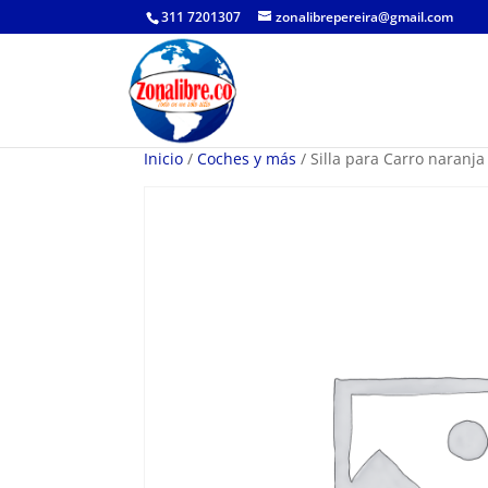
311 7201307
zonalibrepereira@gmail.com
Inicio
/
Coches y más
/ Silla para Carro naranj