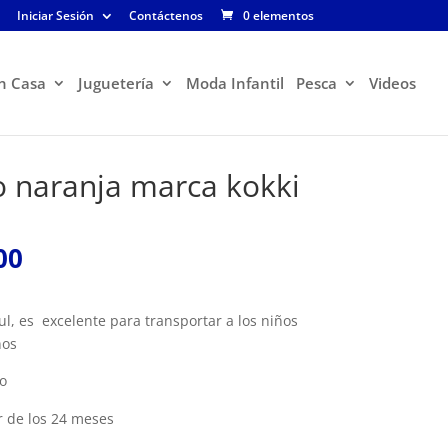
Iniciar Sesión
Contáctenos
0 elementos
n Casa
Juguetería
Moda Infantil
Pesca
Videos
ro naranja marca kokki
El
00
precio
l
actual
es:
ul, es excelente para transportar a los niños
00.
$129.900.
ños
io
r de los 24 meses