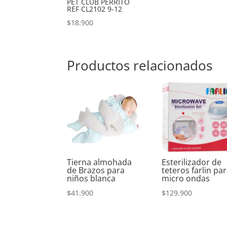
PET CLUB PERRITO
REF CL2102 9-12
$
18.900
Productos relacionados
Tierna almohada
Esterilizador de
de Brazos para
teteros farlin pa
niños blanca
micro ondas
$
41.900
$
129.900