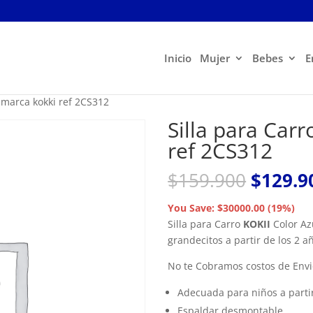
Inicio
Mujer
Bebes
E
a marca kokki ref 2CS312
Silla para Car
ref 2CS312
El
$
159.900
$
129.9
precio
origina
You Save: $30000.00 (19%)
era:
Silla para Carro
KOKII
Color Az
$159.9
grandecitos a partir de los 2 a
No te Cobramos costos de Env
Adecuada para niños a parti
Espaldar desmontable