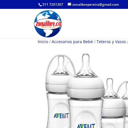
311 7201307
zonalibrepereira@gmail.com
Inicio
/
Accesorios para Bebé
/
Teteros y Vasos