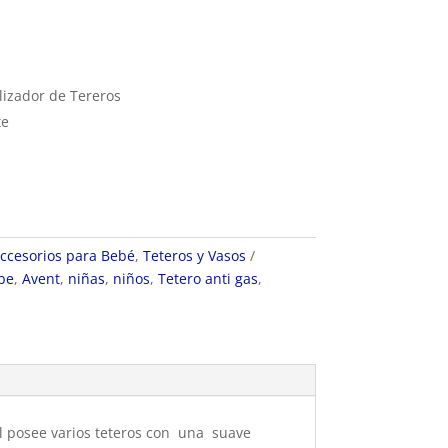
ilizador de Tereros
te
ccesorios para Bebé
,
Teteros y Vasos
be
,
Avent
,
niñas
,
niños
,
Tetero anti gas
,
al posee varios teteros con una suave