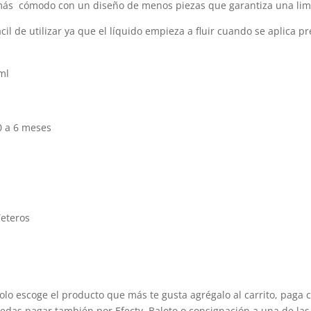
más cómodo con un diseño de menos piezas que garantiza una limpi
cil de utilizar ya que el líquido empieza a fluir cuando se aplica pr
ml
0 a 6 meses
Teteros
olo escoge el producto que más te gusta agrégalo al carrito, paga 
edas pagar también por Efecty, Baloto o consignación a una de las 