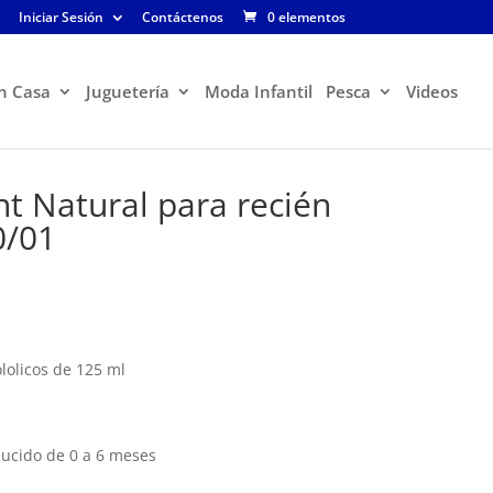
Iniciar Sesión
Contáctenos
0 elementos
n Casa
Juguetería
Moda Infantil
Pesca
Videos
nt Natural para recién
0/01
lolicos de 125 ml
lucido de 0 a 6 meses