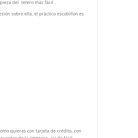
eza del tetero más fácil .
esión sobre ella, el práctico escobillon es
como quieras con tarjeta de crédito, con
cuentas de la empresa, así de fácil