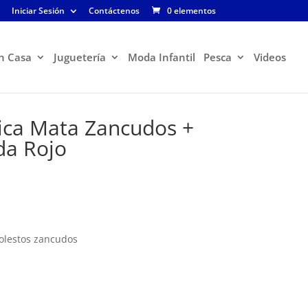
Iniciar Sesión
Contáctenos
0 elementos
n Casa
Juguetería
Moda Infantil
Pesca
Videos
rica Mata Zancudos +
ida Rojo
El
precio
actual
es:
$19.900.
molestos zancudos