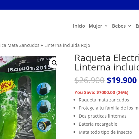
Inicio
Mujer
Bebes
E
rica Mata Zancudos + Linterna incluida Rojo
Raqueta Elect
Linterna inclu
El
$
26.900
$
19.900
precio
original
You Save: $7000.00 (26%)
era:
Raqueta mata zancudos
$26.900.
Protege a tu familia de los 
Dos practicas linternas
Bateria recargable
Mata todo tipo de insecto