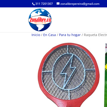
311 7201307
zonalibrepereira@gmail.com
Inicio
/
En Casa
/
Para tu hogar
/ Raqueta Elect