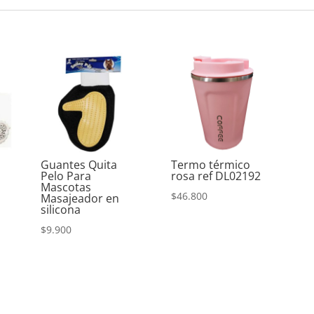
Guantes Quita
Termo térmico
Pelo Para
rosa ref DL02192
Mascotas
$
46.800
Masajeador en
silicona
$
9.900