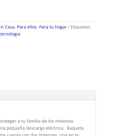
En Casa
,
Para ellos
,
Para tu hogar
Etiquetas:
tecnologia
roteger a tu familia de los molestos
 una pequeña descarga eléctrica. Raqueta
eta cuenta con dos linternas, una en la