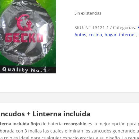
Sin existencias
SKU:
NT-L3121-1
Categorías:
Autos
,
cocina
,
hogar
,
internet
,
ncudos + Linterna incluida
terna incluida Rojo
de batería
recargable
es la mejor opción para p
laborada con 3 mallas las cuales eliminan los zancudos generando
a rojo es ideal para cualquier espacio gracias a su diseño. La raqu