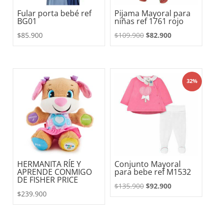
Fular porta bebé ref
Pijama Mayoral para
BG01
niñas ref 1761 rojo
El
El
$
85.900
$
109.900
$
82.900
precio
precio
original
actual
era:
es:
32%
$109.900.
$82.900.
HERMANITA RÍE Y
Conjunto Mayoral
APRENDE CONMIGO
para bebe ref M1532
DE FISHER PRICE
El
El
$
135.900
$
92.900
$
239.900
precio
precio
original
actual