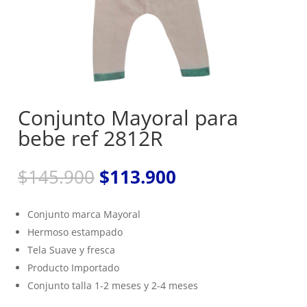
Conjunto Mayoral para
bebe ref 2812R
El
El
$
145.900
$
113.900
precio
precio
original
actual
Conjunto marca Mayoral
era:
es:
Hermoso estampado
$145.900.
$113.900.
Tela Suave y fresca
Producto Importado
Conjunto talla 1-2 meses y 2-4 meses