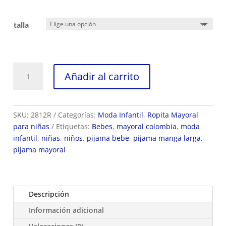
talla
Conjunto
Añadir al carrito
Mayoral
para
bebe
ref
SKU:
2812R
Categorías:
Moda Infantil
,
Ropita Mayoral
2812R
para niñas
Etiquetas:
Bebes
,
mayoral colombia
,
moda
cantidad
infantil
,
niñas
,
niños
,
pijama bebe
,
pijama manga larga
,
pijama mayoral
Descripción
Información adicional