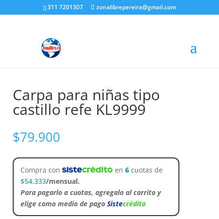
311 7201307
zonalibrepereira@gmail.com
Inicio
/
Juguetería
/
Para niñas
/ Carpa para niñas tipo
castillo refe KL9999
Carpa para niñas tipo
castillo refe KL9999
$
79.900
Compra con
en
6
cuotas de
$
54.333
/mensual.
Para pagarlo a cuotas, agregalo al carrito y
elige como medio de pago
Siste
crédito